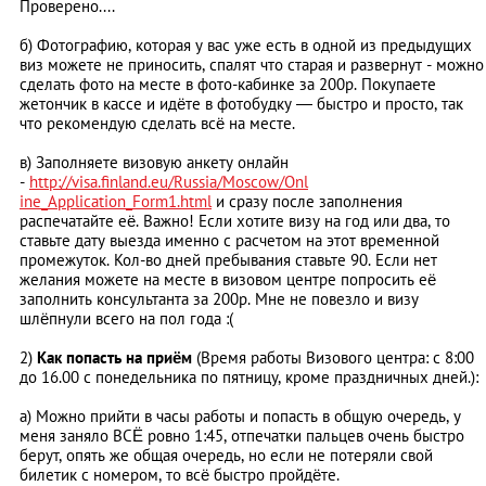
Проверено....
б) Фотографию, которая у вас уже есть в одной из предыдущих
виз можете не приносить, спалят что старая и развернут - можно
сделать фото на месте в фото-кабинке за 200р. Покупаете
жетончик в кассе и идёте в фотобудку
—
быстро и просто, так
что рекомендую сделать всё на месте.
в) Заполняете визовую анкету онлайн
-
http://visa.finland.eu/Russia/Moscow/Onl
ine_Application_Form1.html
и сразу после заполнения
распечатайте её. Важно! Если хотите визу на год или два, то
ставьте дату выезда именно с расчетом на этот временной
промежуток. Кол-во дней пребывания ставьте 90. Если нет
желания можете на месте в визовом центре попросить её
заполнить консультанта за 200р. Мне не повезло и визу
шлёпнули всего на пол года :(
2)
Как попасть на приём
(Время работы Визового центрa: с 8:00
до 16.00 с понедельника по пятницу, кроме праздничных дней.):
а) Можно прийти в часы работы и попасть в общую очередь, у
меня заняло ВСЁ ровно 1:45, отпечатки пальцев очень быстро
берут, опять же общая очередь, но если не потеряли свой
билетик с номером, то всё быстро пройдёте.