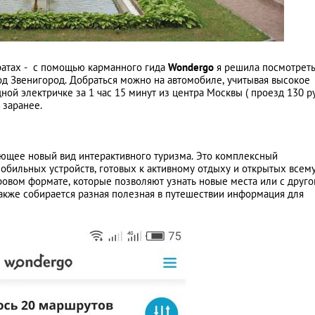
ратах - с помощью карманного гида
W
ondergo
я решила посмотрет
д Звенигород. Добраться можно на автомобиле, учитывая высокое
Писатель и сценар
дной электричке за 1 час 15 минут из центра Москвы ( проезд 130 
 заранее.
Рой: "Найти любов
внимательно оглян
вокруг"
ющее новый вид интерактивного туризма. Это комплексный
мобильных устройств, готовых к активному отдыху и открытых всем
ровом формате, которые позволяют узнать новые места или с друго
акже собирается разная полезная в путешествии информация для