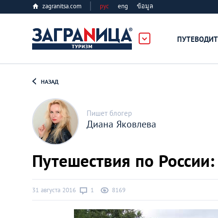
zagranitsa.com
рус
eng
ข้อมูล
ПУТЕВОДИТ
Loading...
НАЗАД
Пишет блогер
Диана Яковлева
Алматы
Путешествия по России
Астана
31 августа 2016
1
8169
Афины