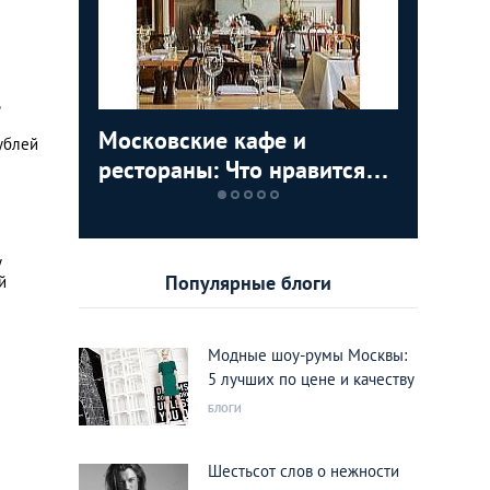
ь
ист Олег
Московские кафе и
Почему 
Всё что
Выбирае
рублей
ь -
рестораны: Что нравится
гнобят 
Москве
правиль
уться
жителям Москвы
красото
них трат
у
Популярные блоги
й
Модные шоу-румы Москвы:
5 лучших по цене и качеству
БЛОГИ
Шестьсот слов о нежности