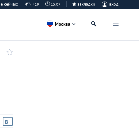
кве сейчас:
закладки
вход
+19
15:07
Москва