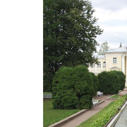
Киев
Лондон
Лос-Анджелес
Москва
Париж
Паттайя
Пхукет
Санкт-Петербург