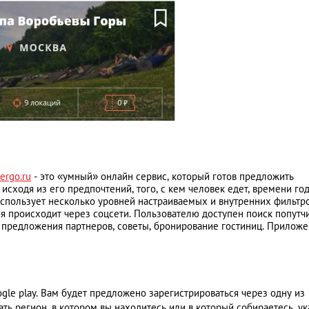
rgo.ru
- это «умный» онлайн сервис, который готов предложить
сходя из его предпочтений, того, с кем человек едет, времени год
использует несколько уровней настраиваемых и внутренних фильтр
 происходит через соцсети. Пользователю доступен поиск попутч
 предложения партнеров, советы, бронирование гостиниц. Прилож
gle play. Вам будет предложено зарегистрироваться через одну из
ь регион, в котором вы находитесь или в который собираетесь, ук