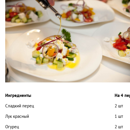
Ингредиенты
На 4 п
Сладкий перец
2 шт
Лук красный
1 шт
Огурец
2 шт