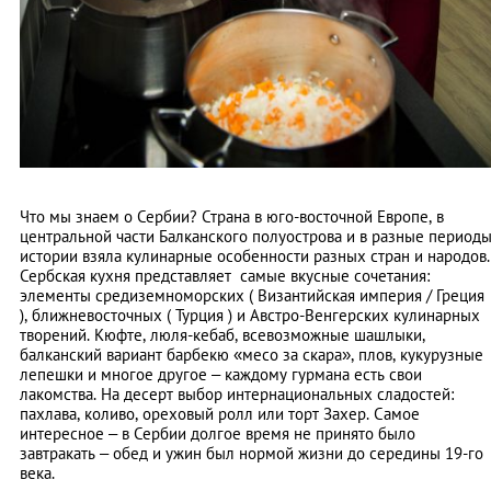
Что мы знаем о Сербии? Страна в юго-восточной Европе, в
центральной части Балканского полуострова и в разные период
истории взяла кулинарные особенности разных стран и народов.
Сербская кухня представляет самые вкусные сочетания:
элементы средиземноморских ( Византийская империя / Греция
), ближневосточных ( Турция ) и Австро-Венгерских кулинарных
творений. Кюфте, люля-кебаб, всевозможные шашлыки,
балканский вариант барбекю «месо за скара», плов, кукурузные
лепешки и многое другое – каждому гурмана есть свои
лакомства. На десерт выбор интернациональных сладостей:
пахлава, коливо, ореховый ролл или торт Захер. Самое
интересное – в Сербии долгое время не принято было
завтракать – обед и ужин был нормой жизни до середины 19-го
века.