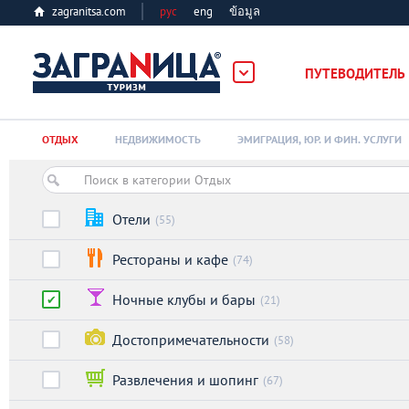
zagranitsa.com
рус
eng
ข้อมูล
ПУТЕВОДИТЕЛЬ
Loading...
ОТДЫХ
НЕДВИЖИМОСТЬ
ЭМИГРАЦИЯ, ЮР. И ФИН. УСЛУГИ
Отели
(55)
Рестораны и кафе
(74)
Алматы
Ночные клубы и бары
(21)
Астана
Достопримечательности
(58)
Афины
Развлечения и шопинг
(67)