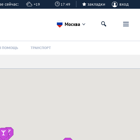
кве сейчас:
закладки
вход
+19
17:49
Москва
Я ПОМОЩЬ
ТРАНСПОРТ