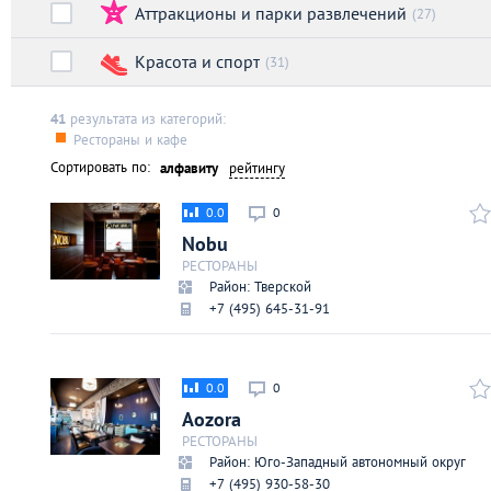
Аттракционы и парки развлечений
Киев
(27)
Красота и спорт
(31)
Лондон
41
результата из категорий:
Лос-Анджелес
Рестораны и кафе
Сортировать по:
алфавиту
рейтингу
Москва
0.0
0
Nobu
Париж
РЕСТОРАНЫ
Район: Тверской
+7 (495) 645-31-91
Паттайя
Пхукет
0.0
0
Aozora
Санкт-Петербург
РЕСТОРАНЫ
Район: Юго-Западный автономный округ
+7 (495) 930-58-30