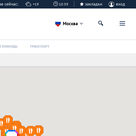
кве сейчас:
закладки
вход
+19
10:59
Москва
Я ПОМОЩЬ
ТРАНСПОРТ