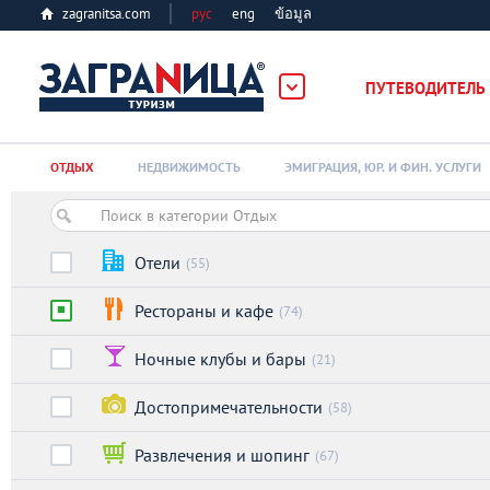
zagranitsa.com
рус
eng
ข้อมูล
ПУТЕВОДИТЕЛЬ
Loading...
ОТДЫХ
НЕДВИЖИМОСТЬ
ЭМИГРАЦИЯ, ЮР. И ФИН. УСЛУГИ
Отели
(55)
Рестораны и кафе
(74)
Алматы
Ночные клубы и бары
(21)
Астана
Достопримечательности
(58)
Афины
Развлечения и шопинг
(67)