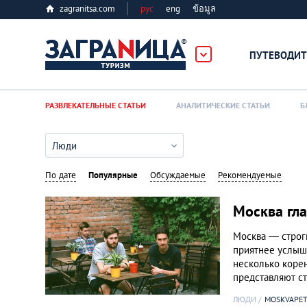
zagranitsa.com
рус
eng
ข้อมูล
ПУТЕВОДИТ
Loading...
РАЗВЛЕКАТЕЛЬНЫЕ СТАТЬИ
АНАЛИТИЧЕСКИЕ СТАТЬИ
Б
Люди
По дате
Популярные
Обсуждаемые
Рекомендуемые
Алматы
Москва гл
Москва — строги
Астана
приятнее услыш
несколько корен
представляют с
Афины
ЛЮДИ
MOSKVAPET