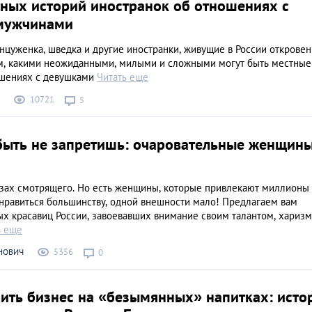
нных историй иностранок об отношениях с
мужчинами
нцуженка, шведка и другие иностранки, живущие в России открове
ом, какими неожиданными, милыми и сложными могут быть местные
ошениях с девушками
Читать еще
10721
5
быть не запретишь: очаровательные женщин
азах смотрящего. Но есть женщины, которые привлекают миллионы
 нравиться большинству, одной внешности мало! Предлагаем вам
ых красавиц России, завоевавших внимание своим талантом, харизм
ь еще
5356
НОВИЧ
0
оить бизнес на «безымянных» напитках: исто