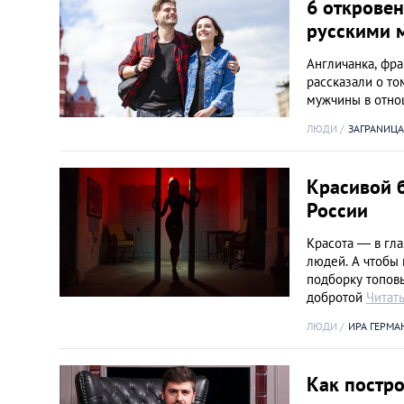
6 открове
русскими 
Англичанка, фра
рассказали о т
мужчины в отн
ЛЮДИ
ЗАГРАNИЦА
Красивой 
России
Красота — в гл
людей. А чтобы
подборку топов
добротой
Читат
ЛЮДИ
ИРА ГЕРМА
Как постр