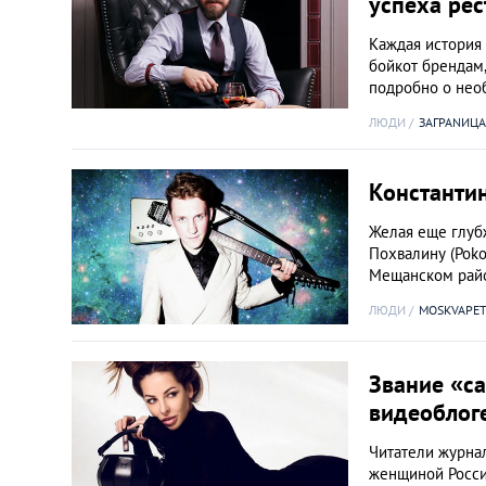
успеха рес
Каждая история 
бойкот брендам,
подробно о нео
ЛЮДИ
ЗАГРАNИЦА
Константи
Желая еще глуб
Похвалину (Pok
Мещанском ра
ЛЮДИ
MOSKVAPET
Звание «са
видеоблог
Читатели журна
женщиной России