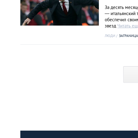
За десять месяц
— итальянский 
обеспечил своим
звезд
Читать ещ
ЛЮДИ
ЗАГРАNИЦА