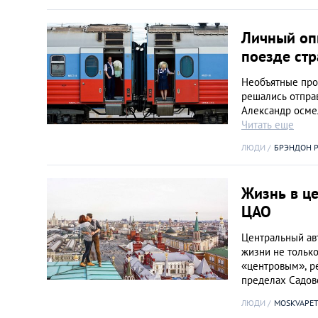
Киев
Личный оп
Лондон
поезде ст
Необъятные про
Лос-Анджелес
решались отправ
Александр осме
Читать еще
Москва
ЛЮДИ
БРЭНДОН 
Париж
Жизнь в ц
Паттайя
ЦАО
Центральный ав
Пхукет
жизни не только
«центровым», р
пределах Садо
Санкт-Петербург
ЛЮДИ
MOSKVAPET