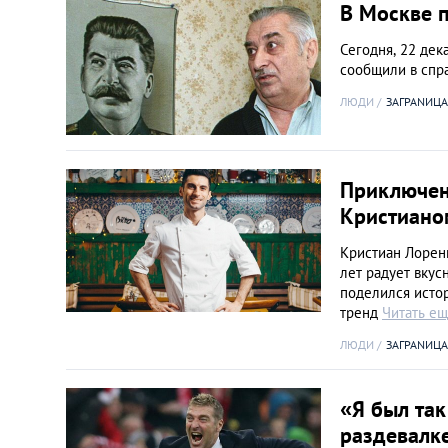
В Москве 
Сегодня, 22 дек
сообщили в спр
ЛЮДИ
ЗАГРАNИЦА
Приключен
Кристиано
Кристиан Лоренц
лет радует вку
поделился истор
тренд
Читать е
ЛЮДИ
ЗАГРАNИЦА
«Я был так
раздевалке