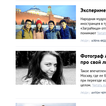
Экспериме
Народная мудрос
иностранцев в т
«ЗаграNица» отп
понимают
Читат
ЛЮДИ
АЛЕНА ФЕД
Фотограф А
про свой 
Такое впечатлен
Москву, где ее 
при переезде ко
целом.
Читать 
ЛЮДИ
АНТОН ЧЕ