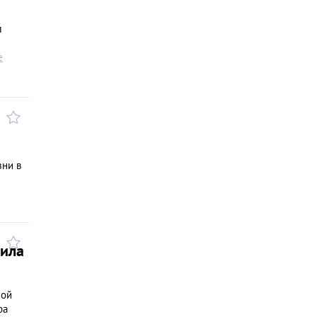
л
е
зни в
чила
ной
ра