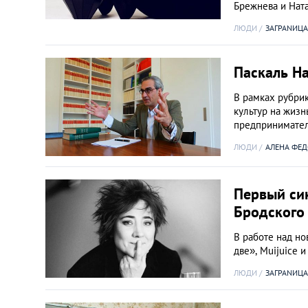
Брежнева и Нат
ЛЮДИ
ЗАГРАNИЦА
Паскаль Н
В рамках рубрик
культур на жиз
предпринимате
ЛЮДИ
АЛЕНА ФЕД
Первый син
Бродского
В работе над но
две», Muijuice 
ЛЮДИ
ЗАГРАNИЦА