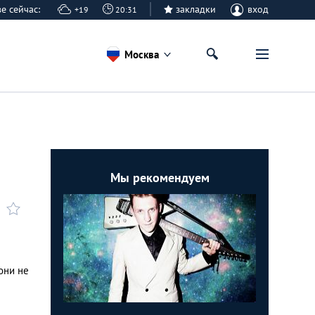
кве сейчас:
закладки
вход
+19
20:31
Москва
Мы рекомендуем
они не