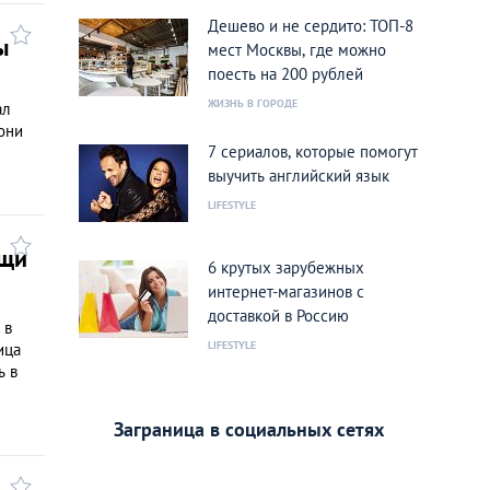
Дешево и не сердито: ТОП-8
ы
мест Москвы, где можно
поесть на 200 рублей
ЖИЗНЬ В ГОРОДЕ
ал
они
7 сериалов, которые помогут
выучить английский язык
LIFESTYLE
ещи
6 крутых зарубежных
интернет-магазинов с
доставкой в Россию
 в
LIFESTYLE
ица
ь в
Заграница в социальных сетях