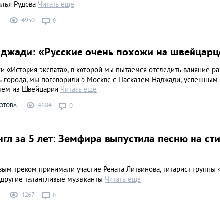
алья Рудова
Читать еще
4930
0
аджади: «Русские очень похожи на швейцарц
и «История экспата», в которой мы пытаемся отследить влияние р
нь города, мы поговорили о Москве с Паскалем Наджади, успешным
лем из Швейцарии
Читать еще
4684
ОТОВА
0
гл за 5 лет: Земфира выпустила песню на ст
вым треком принимали участие Рената Литвинова, гитарист группы
и другие талантливые музыканты
Читать еще
4267
0