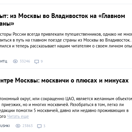
Москва глазами м
плюсы и минусы
ыт: из Москвы во Владивосток на «Главном
ЛЮДИ
раны»
сторы России всегда привлекали путешественников, однако не мно
иться в путь на главном поезде страны из Москвы во Владивосток. 
лился и теперь рассказывает нашим читателям о своем личном опы
33246
РИТЦ
9
ентре Москвы: москвичи о плюсах и минусах
тономный округ, или сокращенно ЦАО, является желанным объекто
 приезжих, но и многих москвичей. Разобраться в том, легко ли
едакции помогли 5 москвичей, давно или недавно проживающих в
вого
Читать еще
23863
USHKI
3