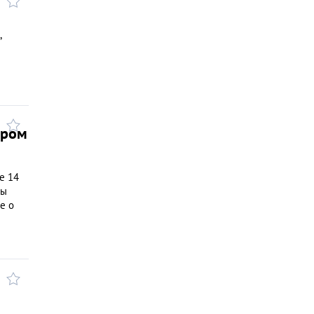
,
аром
е 14
ны
е о