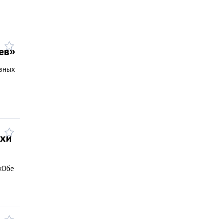
ев»
азных
ихи
 «Обе