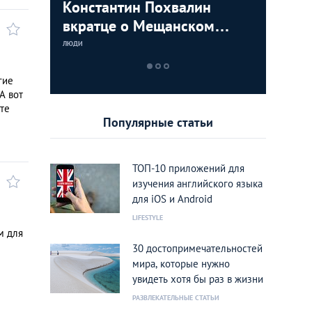
осквичей:
Константин Похвалин
Фотогра
вкратце о Мещанском
«Ужасно
районе
такие в
ЛЮДИ
ЛЮДИ
любимый
гие
А вот
те
Популярные статьи
ТОП-10 приложений для
изучения английского языка
для iOS и Android
LIFESTYLE
м для
30 достопримечательностей
мира, которые нужно
увидеть хотя бы раз в жизни
РАЗВЛЕКАТЕЛЬНЫЕ СТАТЬИ