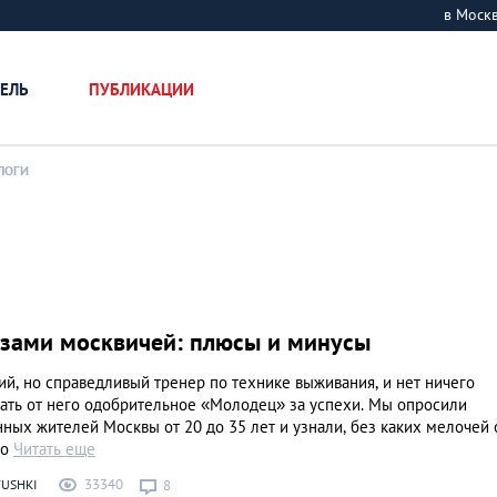
в Мос
ЕЛЬ
ПУБЛИКАЦИИ
ЛОГИ
азами москвичей: плюсы и минусы
й, но справедливый тренер по технике выживания, и нет ничего
ать от него одобрительное «Молодец» за успехи. Мы опросили
ных жителей Москвы от 20 до 35 лет и узнали, без каких мелочей 
то
Читать еще
33340
USHKI
8