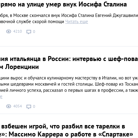
прямо на улице умер внук Иосифа Сталина
абря, в Москве скончался внук Иосифа Сталина Евгений Джугашвили
авочной службе скорой помощи
Читать еще
4210
0
ия итальянца в России: интервью с шеф-пов
м Лоренцини
ини вырос и обучался кулинарному мастерству в Италии, но вот уж
сными шедеврами москвичей и гостей столицы. Шеф-повар из Тоска
ией личного успеха, рассказал о первых шагах в профессии, а такж
ще
4054
0
 взбешен игрой, что разбил все тарелки в
»: Массимо Каррера о работе в «Спартаке»