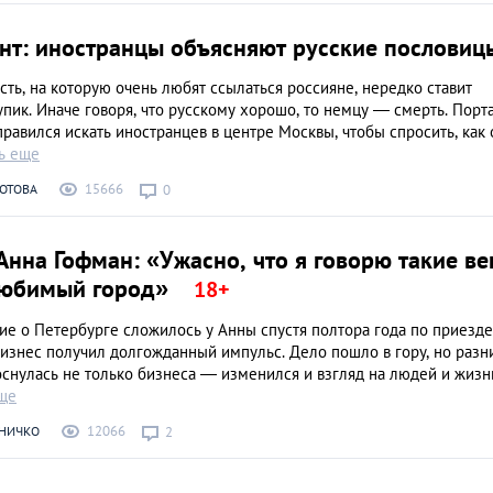
нт: иностранцы объясняют русские пословиц
ть, на которую очень любят ссылаться россияне, нередко ставит
упик. Иначе говоря, что русскому хорошо, то немцу — смерть. Порт
равился искать иностранцев в центре Москвы, чтобы спросить, как 
ь еще
15666
ОТОВА
0
нна Гофман: «Ужасно, что я говорю такие в
любимый город»
ие о Петербурге сложилось у Анны спустя полтора года по приезде
бизнес получил долгожданный импульс. Дело пошло в гору, но разн
снулась не только бизнеса — изменился и взгляд на людей и жизн
еще
12066
РНИЧКО
2