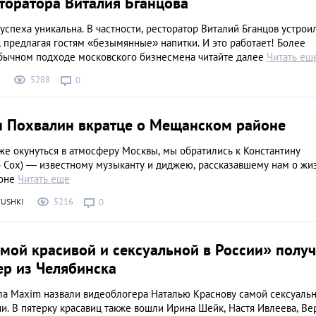
торатора Виталия Бганцова
успеха уникальна. В частности, ресторатор Виталий Бганцов устрои
 предлагая гостям «безымянные» напитки. И это работает! Более
бычном подходе московского бизнесмена читайте далее
Читать ещ
5288
0
н Похвалин вкратце о Мещанском районе
же окунуться в атмосферу Москвы, мы обратились к Константину
o Cox) — известному музыканту и диджею, рассказавшему нам о жи
йоне
Читать еще
5216
USHKI
0
мой красивой и сексуальной в России» полу
ер из Челябинска
ла Maxim назвали видеоблогера Наталью Краснову самой сексуаль
. В пятерку красавиц также вошли Ирина Шейк, Настя Ивлеева, Ве